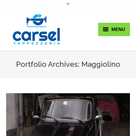
MENU
Home
Chi Siamo
Portfolio Archives:
Maggiolino
Lavori
Shop
Promo & News
Contatti