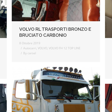
VOLVO RL TRASPORTI BRONZO E
BRUCIATO CARBONIO
8 Ottobre 2019
Autocarri
,
VOLVO
,
VOLVO FH 12 TOP LINE
By
carsel