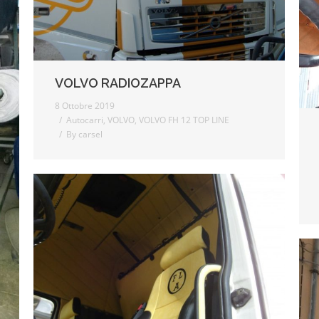
VOLVO RADIOZAPPA
8 Ottobre 2019
Autocarri
,
VOLVO
,
VOLVO FH 12 TOP LINE
By
carsel