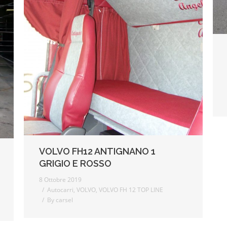
VOLVO FH12 ANTIGNANO 1
GRIGIO E ROSSO
8 Ottobre 2019
Autocarri
,
VOLVO
,
VOLVO FH 12 TOP LINE
By
carsel