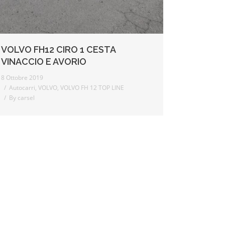
VOLVO FH12 CIRO 1 CESTA
VINACCIO E AVORIO
8 Ottobre 2019
Autocarri
,
VOLVO
,
VOLVO FH 12 TOP LINE
By
carsel