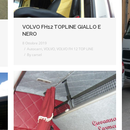
VOLVO FH12 TOPLINE GIALLO E
NERO
8 Ottobre 2019
Autocarri
,
VOLVO
,
VOLVO FH 12 TOP LINE
By
carsel