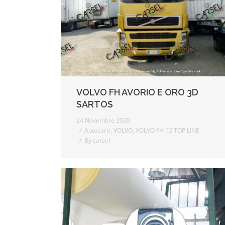
VOLVO FH AVORIO E ORO 3D
SARTOS
24 Novembre 2020
Autocarri
,
VOLVO
,
VOLVO FH 12 TOP LINE
By
carsel