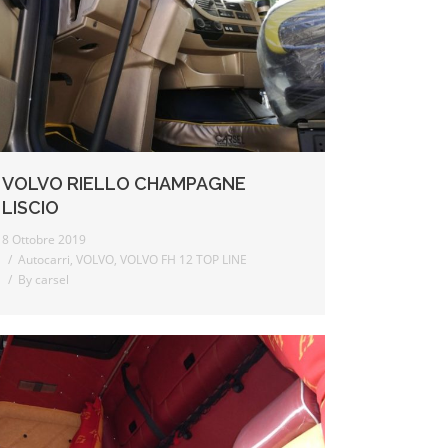
VOLVO RIELLO CHAMPAGNE
LISCIO
8 Ottobre 2019
Autocarri
,
VOLVO
,
VOLVO FH 12 TOP LINE
By
carsel