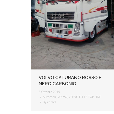
VOLVO CATURANO ROSSO E
NERO CARBONIO
8 Ottobre 2019
Autocarri
,
VOLVO
,
VOLVO FH 12 TOP LINE
By
carsel