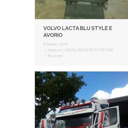
VOLVO LACTA BLU STYLE E
AVORIO
8 Ottobre 2019
Autocarri
,
VOLVO
,
VOLVO FH 12 TOP LINE
By
carsel