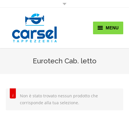
MENU
Home
Chi Siamo
Eurotech Cab. letto
Lavori
Shop
Non è stato trovato nessun prodotto che
Promo & News
corrisponde alla tua selezione.
Contatti