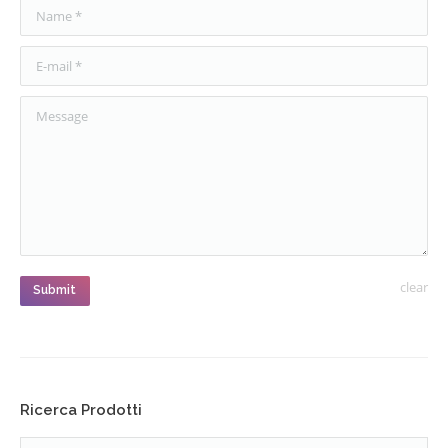
Name *
E-mail *
Message
clear
Submit
Ricerca Prodotti