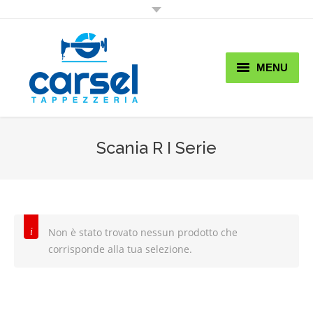
MENU
Home
Chi Siamo
Scania R I Serie
Lavori
Shop
Non è stato trovato nessun prodotto che
Promo & News
corrisponde alla tua selezione.
Contatti