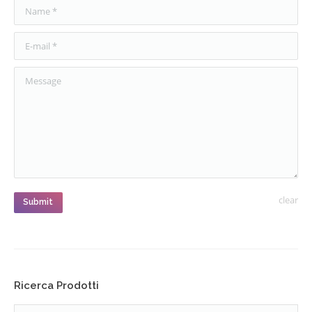
Name *
E-mail *
Message
clear
Submit
Ricerca Prodotti